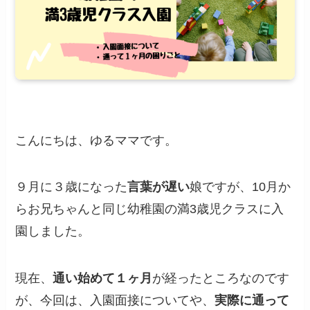
こんにちは、ゆるママです。
９月に３歳になった
言葉が遅い
娘ですが、10月か
らお兄ちゃんと同じ幼稚園の満3歳児クラスに入
園しました。
現在、
通い始めて１ヶ月
が経ったところなのです
が、今回は、入園面接についてや、
実際に通って