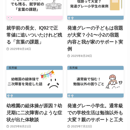
就学前の長女、IQ92で正
発達グレーの子どもは宿題
常値に追いついたけれど残
が大変？小1〜小2の宿題
る「言葉の課題」
内容と我が家のサポート実
例
2025年9月18日
2025年8月29日
幼稚園の組体操が原因？幼
発達グレー小学生。通常級
児期に二次障害のような症
での学校生活は勉強以外も
状が出た体験談
大変？親のサポートと工夫
2025年8月21日
2025年7月22日