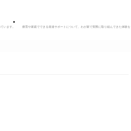
めています。
療育や家庭でできる発達サポートについて、わが家で実際に取り組んできた体験を